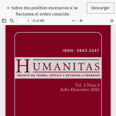
Volver a los detalles del artículo
←
Sobre dos posibles escenarios si se
Descargar
fracturara el orden conocido