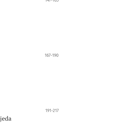
147-165
167-190
191-217
Ojeda