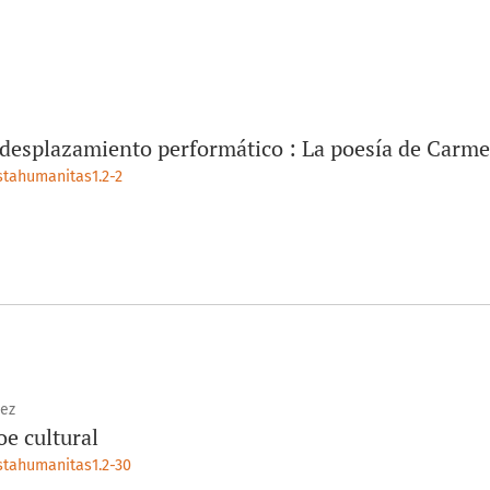
u desplazamiento performático : La poesía de Carm
istahumanitas1.2-2
ez
e cultural
istahumanitas1.2-30